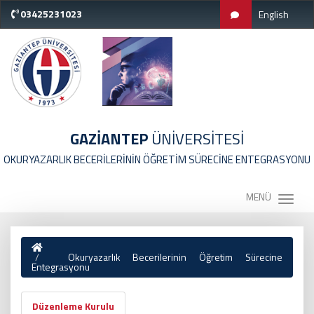
03425231023
English
GAZİANTEP
ÜNİVERSİTESİ
OKURYAZARLIK BECERİLERİNİN ÖĞRETİM SÜRECİNE ENTEGRASYONU
MENÜ
Okuryazarlık Becerilerinin Öğretim Sürecine
Entegrasyonu
Düzenleme Kurulu